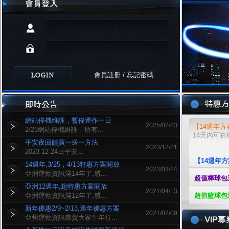
會員註冊
/
忘記密碼
網站停機維護，暫停運作一日
2025/02/23
【14週年方
2/23網站停機維護，所有...
14天內可
平安夜回饋買一送一方法
2023/12/21
2023-12-24日平安...
【14週年方
14週年,3/25，4/13特惠方案開放
2023/03/24
亞洲運動資訊滿14年了,感...
超值棒球包
亞洲12週年,超特惠方案開放
2021/04/13
亞洲運動資訊滿12年了,感...
超值籃球包
新年優惠2/9~2/13,過年優惠方案
2021/02/09
亞州運動資訊恭賀大家牛年行...