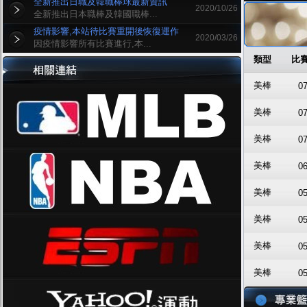
全新推出日職及韓職棒球最新資訊
2020/10/26
全新推出日本職棒及韓國職棒...
疫情影響,本站待比賽重開後恢復運作
2020/03/26
因疫情影響所有比賽進行,本...
類型
比
美棒
07
美棒
07
美棒
07
美棒
06
美棒
05
美棒
05
美棒
05
美棒
05